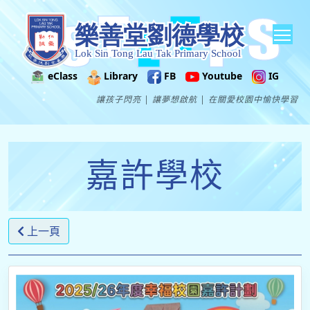
Tog
eClass
Library
FB
Youtube
IG
讓孩子閃亮 | 讓夢想啟航 | 在關愛校園中愉快學習
嘉許學校
上一頁