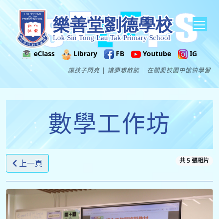
Tog
eClass
Library
FB
Youtube
IG
讓孩子閃亮 | 讓夢想啟航 | 在關愛校園中愉快學習
數學工作坊
共 5 張相片
上一頁