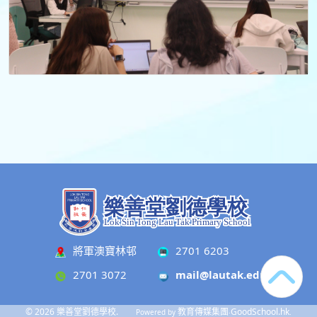
將軍澳寶林邨
2701 6203
2701 3072
mail@lautak.edu.hk
© 2026
樂善堂劉德學校
.
教育傳媒集團
GoodSchool.hk
Powered by
‧
.