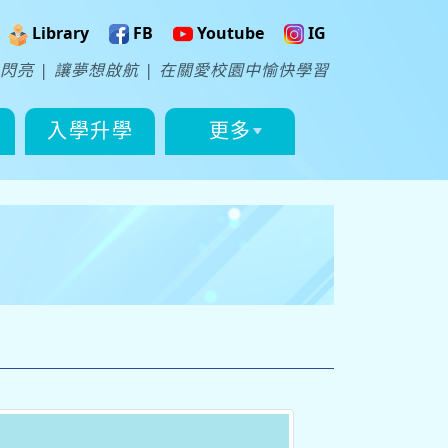
Library
FB
Youtube
IG
閃亮 | 讓夢想啟航 | 在關愛校園中愉快學習
入學升學
更多