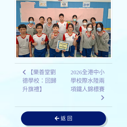
【樂善堂劉
2026全港中小
德學校：回歸
學校際水陸兩
升旗禮】
項鐵人錦標賽
返 回