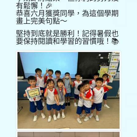
有鬆懈！🎉
恭喜六月獲獎同學，為這個學期
畫上完美句點～
堅持到底就是勝利！記得暑假也
要保持閱讀和學習的習慣哦！📚