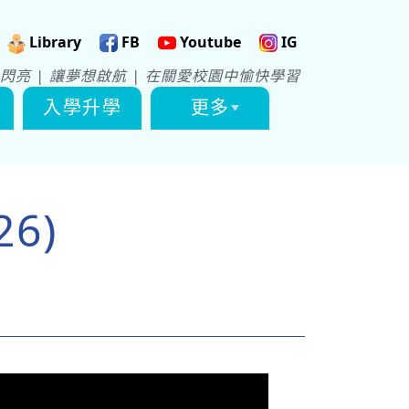
Library
FB
Youtube
IG
閃亮 | 讓夢想啟航 | 在關愛校園中愉快學習
入學升學
更多
6)