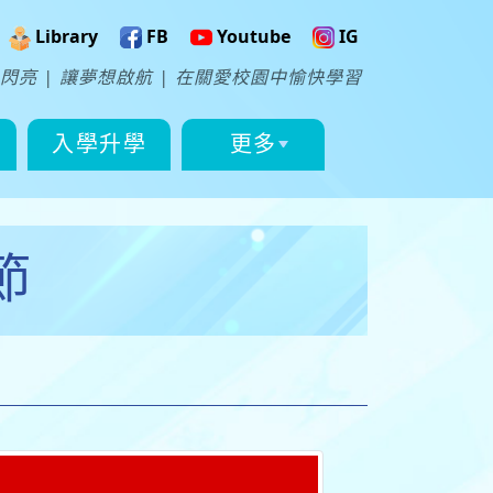
Library
FB
Youtube
IG
閃亮 | 讓夢想啟航 | 在關愛校園中愉快學習
入學升學
更多
節