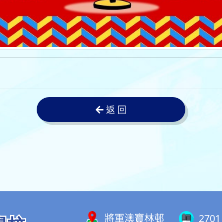
返 回
將軍澳寶林邨
2701