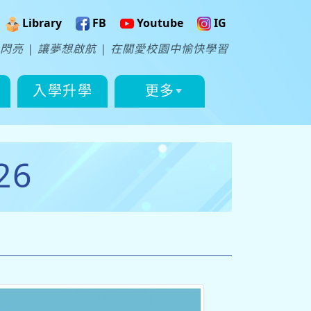
Library
FB
Youtube
IG
閃亮 | 讓夢想啟航 | 在關愛校園中愉快學習
入學升學
更多
26