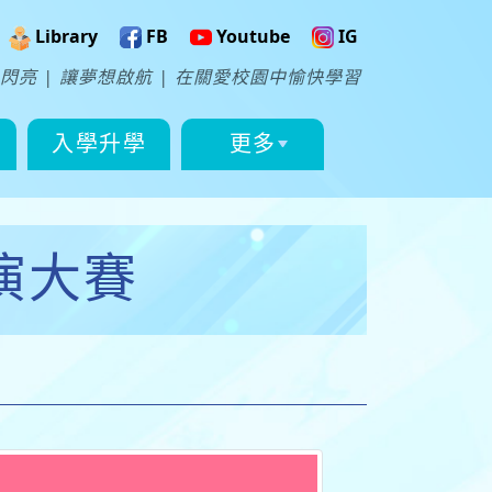
Library
FB
Youtube
IG
閃亮 | 讓夢想啟航 | 在關愛校園中愉快學習
入學升學
更多
演大賽