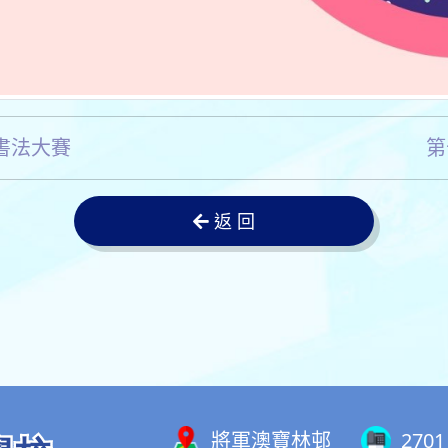
書法大賽
第
返 回
將軍澳寶林邨
2701