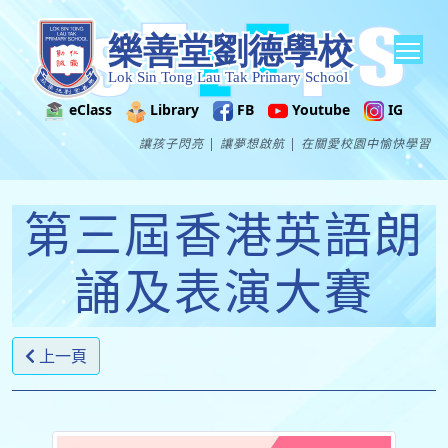
Tog
eClass
Library
FB
Youtube
IG
讓孩子閃亮 | 讓夢想啟航 | 在關愛校園中愉快學習
第三屆香港英語朗
誦及表演大賽
上一頁