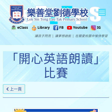
Tog
eClass
Library
FB
Youtube
IG
讓孩子閃亮 | 讓夢想啟航 | 在關愛校園中愉快學習
「開心英語朗讀」
比賽
上一頁