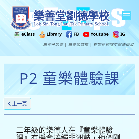
Tog
eClass
Library
FB
Youtube
IG
讓孩子閃亮 | 讓夢想啟航 | 在關愛校園中愉快學習
P2 童樂體驗課
上一頁
二年級的樂德人在『童樂體驗
課』有機會接觸非洲鼓，他們剛