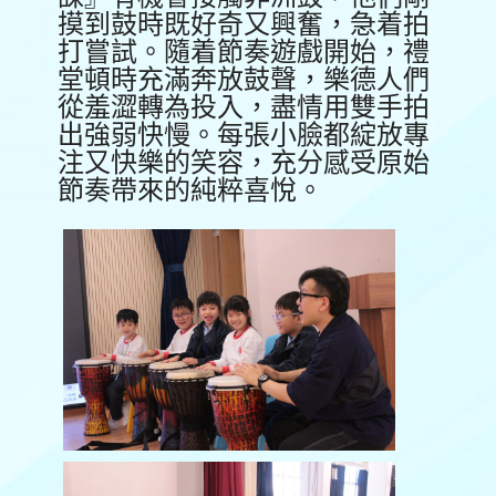
摸到鼓時既好奇又興奮，急着拍
打嘗試。隨着節奏遊戲開始，禮
堂頓時充滿奔放鼓聲，樂德人們
從羞澀轉為投入，盡情用雙手拍
出強弱快慢。每張小臉都綻放專
注又快樂的笑容，充分感受原始
節奏帶來的純粹喜悅。