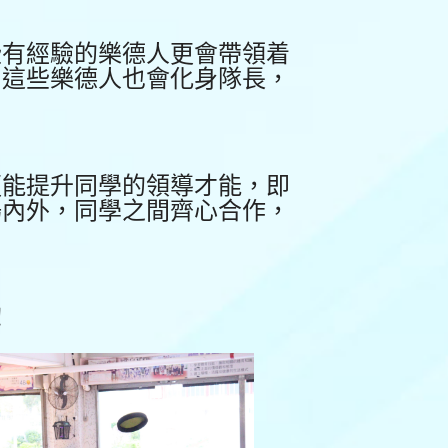
些有經驗的樂德人更會帶領着
，這些樂德人也會化身隊長，
更能提升同學的領導才能，即
場內外，同學之間齊心合作，
！