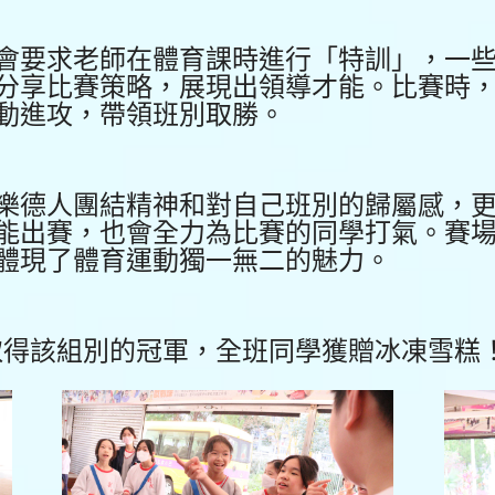
會要求老師在體育課時進行「特訓」，一
分享比賽策略，展現出領導才能。比賽時
動進攻，帶領班別取勝。
樂德人團結精神和對自己班別的歸屬感，
能出賽，也會全力為比賽的同學打氣。賽
體現了體育運動獨一無二的魅力。
別取得該組別的冠軍，全班同學獲贈冰凍雪糕