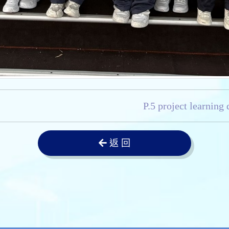
P.5 project learning
返 回