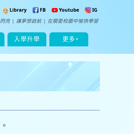
Library
FB
Youtube
IG
閃亮 | 讓夢想啟航 | 在關愛校園中愉快學習
入學升學
更多
下。