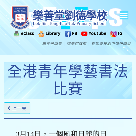
Tog
eClass
Library
FB
Youtube
IG
讓孩子閃亮 | 讓夢想啟航 | 在關愛校園中愉快學習
全港青年學藝書法
比賽
上一頁
3月14日，一個風和日麗的日