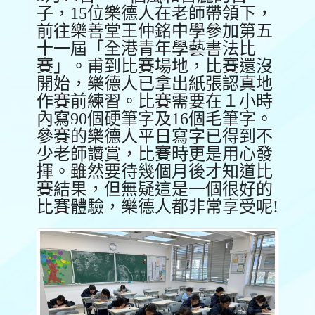
子，15位樂德人在老師帶領下，
前往樂善堂王仲銘中學參加第五
十一屆「全港青年學藝書法比
賽」。甫到比賽場地，比賽還沒
開始，樂德人已拿出紙張認真地
作賽前練習。比賽需要在１小時
內寫90個硬筆字及16個毛筆字。
參賽的樂德人平日寫字已得到不
少老師讚賞，比賽時更是用心發
揮。雖然要待幾個月後才知道比
賽結果，但無疑這是一個很好的
比賽體驗，樂德人都非常享受呢!