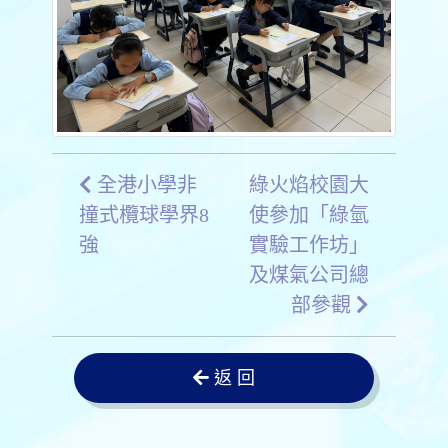
全港小學非
綠火焰校園大
撞式欖球學界8
使參加「綠氫
強
實驗工作坊」
及煤氣公司總
部參觀
返 回