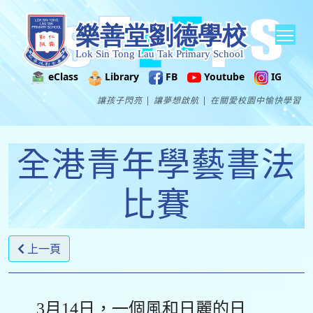
Tog
eClass
Library
FB
Youtube
IG
讓孩子閃亮 | 讓夢想啟航 | 在關愛校園中愉快學習
全港青年學藝書法
比賽
上一頁
3月14日，一個風和日麗的日