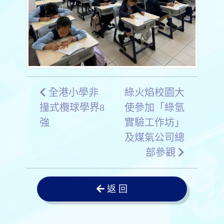
全港小學非
綠火焰校園大
撞式欖球學界8
使參加「綠氫
強
實驗工作坊」
及煤氣公司總
部參觀
返 回