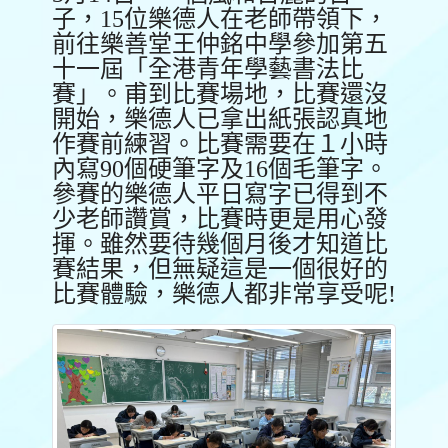
子，15位樂德人在老師帶領下，
前往樂善堂王仲銘中學參加第五
十一屆「全港青年學藝書法比
賽」。甫到比賽場地，比賽還沒
開始，樂德人已拿出紙張認真地
作賽前練習。比賽需要在１小時
內寫90個硬筆字及16個毛筆字。
參賽的樂德人平日寫字已得到不
少老師讚賞，比賽時更是用心發
揮。雖然要待幾個月後才知道比
賽結果，但無疑這是一個很好的
比賽體驗，樂德人都非常享受呢!