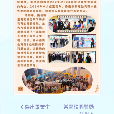
傑出畢業生
樂繫校園獎勵