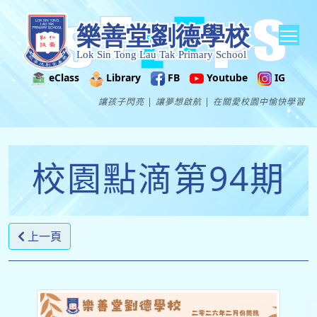
Tog
eClass
Library
FB
Youtube
IG
讓孩子閃亮 | 讓夢想啟航 | 在關愛校園中愉快學習
校園點滴第94期
上一頁