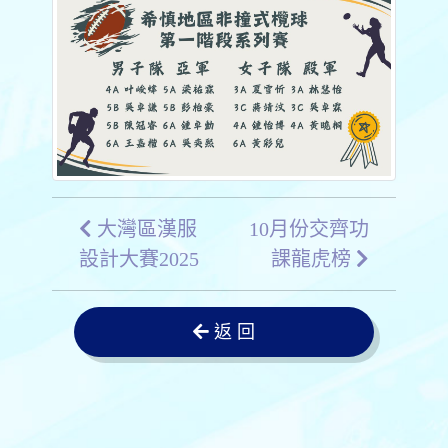
大灣區漢服
10月份交齊功
設計大賽2025
課龍虎榜
返 回