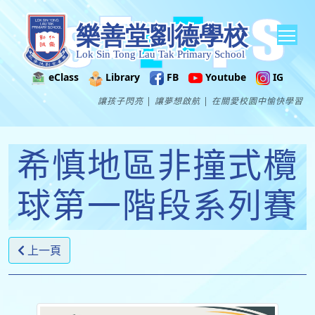
Tog
eClass
Library
FB
Youtube
IG
讓孩子閃亮 | 讓夢想啟航 | 在關愛校園中愉快學習
希慎地區非撞式欖
球第一階段系列賽
上一頁