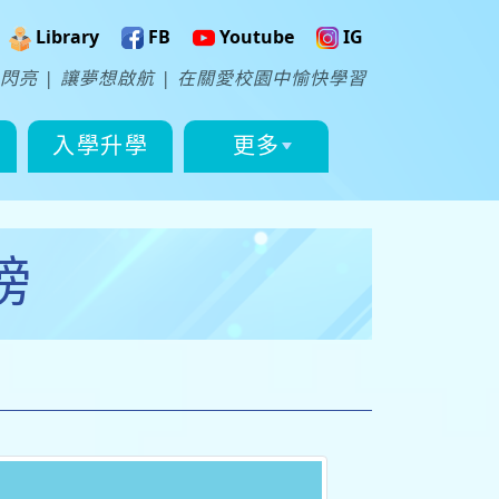
Library
FB
Youtube
IG
閃亮 | 讓夢想啟航 | 在關愛校園中愉快學習
入學升學
更多
榜