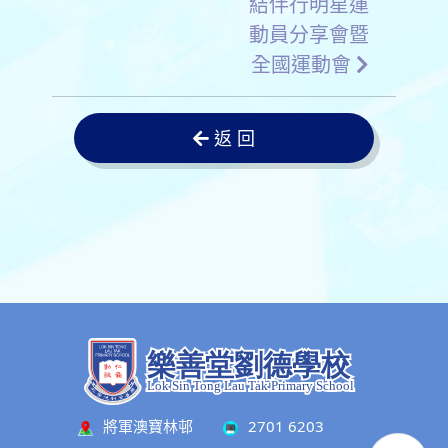
結伴行明星運
動員分享會暨
全國運動會
返 回
將軍澳寶林邨
2701 6203