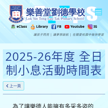
Tog
eClass
Library
FB
Youtube
IG
讓孩子閃亮 | 讓夢想啟航 | 在關愛校園中愉快學習
2025-26年度 全日
制小息活動時間表
上一頁
為了讓樂德人能擁有多采多姿的